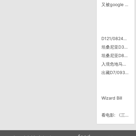
又被google maps忽悠了，一下进厂区了
D121/0824，曼桂
坦桑尼亚D31/0828，Mwanga Juction
坦桑尼亚D87/赞比亚D1/1023，终于入境赞比亚了
入境危地马拉
出藏D7/0930: D7, 朗县——洞嘎——搭车到八一
Wizard Bill
看电影: 《三个傻瓜》中的穿帮