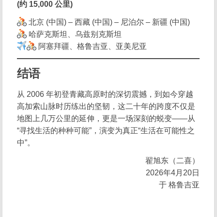
(约 15,000 公里)
北京 (中国) – 西藏 (中国) – 尼泊尔 – 新疆 (中国)
哈萨克斯坦、乌兹别克斯坦
阿塞拜疆、格鲁吉亚、亚美尼亚
结语
从 2006 年初登青藏高原时的深切震撼，到如今穿越
高加索山脉时历练出的坚韧，这二十年的跨度不仅是
地图上几万公里的延伸，更是一场深刻的蜕变——从
“寻找生活的种种可能”，演变为真正“生活在可能性之
中”。
翟旭东（二喜）
2026年4月20日
于 格鲁吉亚