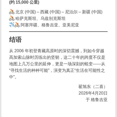
(约 15,000 公里)
北京 (中国) – 西藏 (中国) – 尼泊尔 – 新疆 (中国)
哈萨克斯坦、乌兹别克斯坦
阿塞拜疆、格鲁吉亚、亚美尼亚
结语
从 2006 年初登青藏高原时的深切震撼，到如今穿越
高加索山脉时历练出的坚韧，这二十年的跨度不仅是
地图上几万公里的延伸，更是一场深刻的蜕变——从
“寻找生活的种种可能”，演变为真正“生活在可能性之
中”。
翟旭东（二喜）
2026年4月20日
于 格鲁吉亚