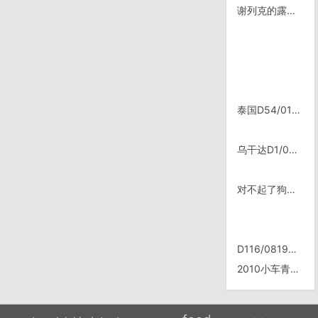
谢列克的露营地和黑椒牛肉
泰国D54/0110，准备打包行李
乌干达D1/0519，Suam
对不起了狗子们
D116/0819，去往西双版纳
2010小车青海行，3 进入青海