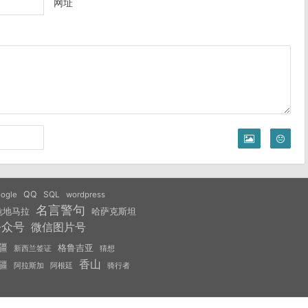
网址
QQ
SQL
ogle
wordpress
名言警句
危地马拉
哈萨克斯坦
公众号
微信图片号
疆
格鲁吉亚
猜想
新西兰签证
香山
疆
阿拉斯加
阿根廷
骑行者