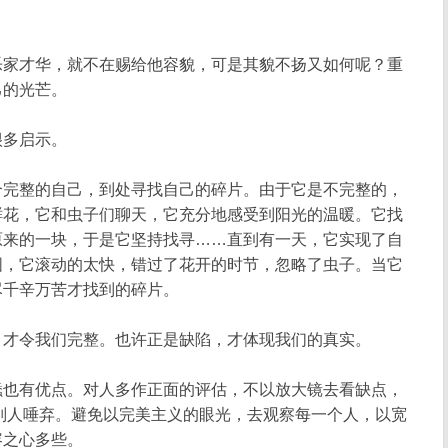
家才华，就不在赐给他容貌，可是其貌不扬又如何呢？重
己的光芒。
多启示。
完整的自己，到处寻找自己的碎片。由于它是不完整的，
鲜花，它和虫子们聊天，它充分地感受到阳光的温暖。它找
原来的一块，于是它坚持找寻……直到有一天，它实现了自
圆，它滚动的太快，错过了花开的时节，忽略了虫子。当它
尽千辛万苦才找到的碎片。
才令我们完整。也许正是缺陷，才体现我们的真实。
也有优点。对人多作正面的评估，不以放大镜去看缺点，
别人唾弃。避免以完美主义的眼光，去观察每一个人，以宽
容之心多些。