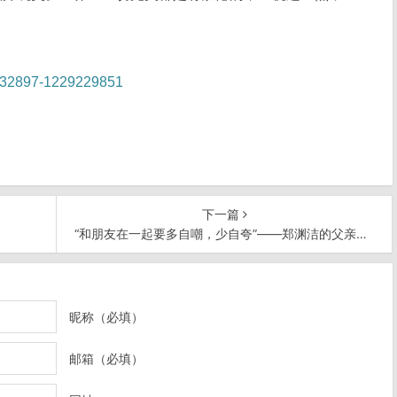
6032897-1229229851
下一篇
“和朋友在一起要多自嘲，少自夸”——郑渊洁的父亲郑洪升
昵称（必填）
邮箱（必填）