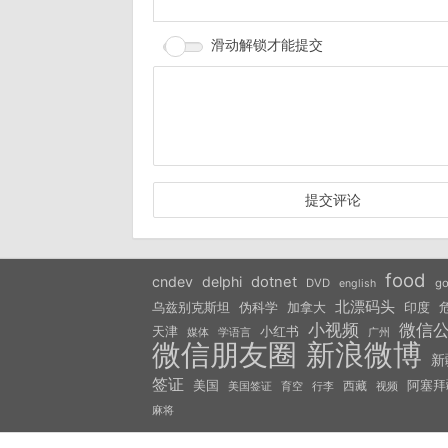
滑动解锁才能提交
food
cndev
delphi
dotnet
DVD
go
english
北漂码头
乌兹别克斯坦
伪科学
加拿大
印度
小视频
微信
天津
小红书
学语言
媒体
广州
微信朋友圈
新浪微博
新
签证
美国
西藏
阿塞拜
美国签证
视频
育空
行李
麻将