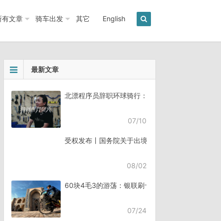
所有文章
骑车出发
其它
English
最新文章
北漂程序员辞职环球骑行：7年骑行45个国家《骑
07/10
受权发布丨国务院关于出境入境管理的规定
08/02
60块4毛3的游荡：银联刷卡失败，却扣了钱
07/24