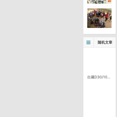
随机文章
出藏D30/10, 奔子澜——中甸（香格里拉县）