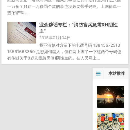
一万多？只赔一万多罚个款的事也没必要带手铐啊。上网简单一
查“妇产科...
业余辟谣专栏：“消防官兵急需RH阴性
血”
2015年01月04日
我不清楚对方留下的电话号码 13845672513
15561663350 是想如何骗人，但在网上查了一下这两个号码也
有传过关于8岁儿童急需RH阴性血的。在人民网上...
本站推荐