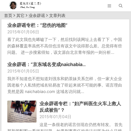
首页
其它
业余辟谣
文章列表
业余辟谣专栏：“悲伤的地图”
2015年01月06日
看了此文我也先唏嘘了一下，然后找到该网址上去看了下，中国
的森林覆盖率虽然不高但也没有该文中说得那么差。总觉得有些
问题。 进一步搜索得知，该文源自北京青年报的一则分析...
业余辟谣：“京东域名变成naichabiao.com”？
2015年01月05日
我并不知道也不想知道刘强东和奶茶妹关系怎样，但一家大企业
因老板个人私情把域名轻易改了听起来就不可能的事。谣言理由
竟然是因 naichabiao.com 这域名访问就...
业余辟谣专栏：“妇产科医生火车上救人
反成被告”？
2015年01月04日
这是一条很老的谣言但现在仍然有转发。 首先
那新闻配图一看就有问题，如果刑事责任的非法行医为什么只赔