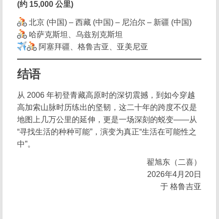
(约 15,000 公里)
北京 (中国) – 西藏 (中国) – 尼泊尔 – 新疆 (中国)
哈萨克斯坦、乌兹别克斯坦
阿塞拜疆、格鲁吉亚、亚美尼亚
结语
从 2006 年初登青藏高原时的深切震撼，到如今穿越
高加索山脉时历练出的坚韧，这二十年的跨度不仅是
地图上几万公里的延伸，更是一场深刻的蜕变——从
“寻找生活的种种可能”，演变为真正“生活在可能性之
中”。
翟旭东（二喜）
2026年4月20日
于 格鲁吉亚