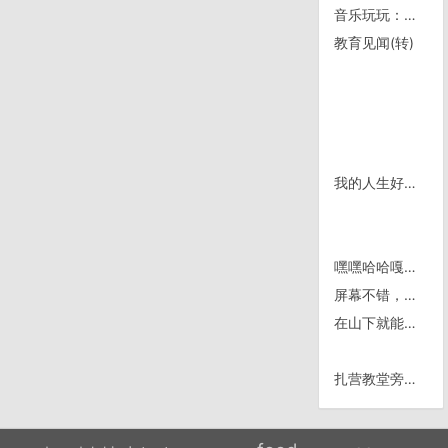
音乐玩玩：《爱情三十六计》天津话版
教育见闻(转)
我的人生好无趣啊
嘿嘿哈哈嘎嘎嘎嘎
屏幕不错，像贴了一张用油手捻过的保护膜
在山下就能看见Volcán de fuego喷发了
扎营教堂旁的三岁半的半