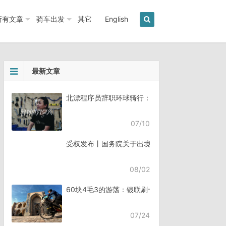
所有文章
骑车出发
其它
English
最新文章
北漂程序员辞职环球骑行：7年骑行45个国家《骑
07/10
受权发布丨国务院关于出境入境管理的规定
08/02
60块4毛3的游荡：银联刷卡失败，却扣了钱
07/24