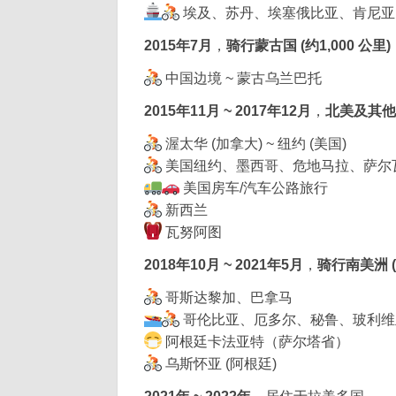
埃及、苏丹、埃塞俄比亚、肯尼亚
2015年7月
，
骑行蒙古国 (约1,000 公里)
中国边境 ~ 蒙古乌兰巴托
2015年11月 ~ 2017年12月
，
北美及其他地
渥太华 (加拿大) ~ 纽约 (美国)
美国纽约、墨西哥、危地马拉、萨尔
美国房车/汽车公路旅行
新西兰
瓦努阿图
2018年10月 ~ 2021年5月
，
骑行南美洲 (约
哥斯达黎加、巴拿马
哥伦比亚、厄多尔、秘鲁、玻利维
阿根廷卡法亚特（萨尔塔省）
乌斯怀亚 (阿根廷)