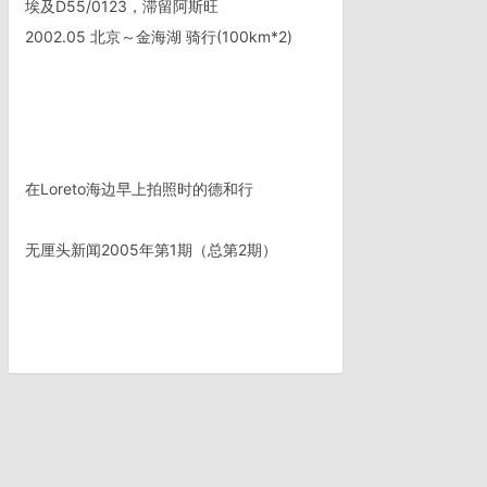
埃及D55/0123，滞留阿斯旺
2002.05 北京～金海湖 骑行(100km*2)
在Loreto海边早上拍照时的德和行
无厘头新闻2005年第1期（总第2期）