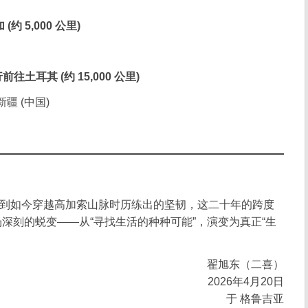
约 5,000 公里)
前往土耳其 (约 15,000 公里)
 新疆 (中国)
撼，到如今穿越高加索山脉时历练出的坚韧，这二十年的跨度
深刻的蜕变——从“寻找生活的种种可能”，演变为真正“生
翟旭东（二喜）
2026年4月20日
于 格鲁吉亚