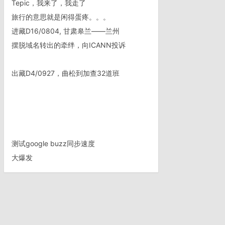
Tepic，我来了，我走了
旅行的意思就是闲得蛋疼。。。
进藏D16/0804, 甘肃皋兰——兰州
摆脱域名转出的牵绊，向ICANN投诉
出藏D4/0927，曲松到加查32道班
测试google buzz同步速度
大爆发