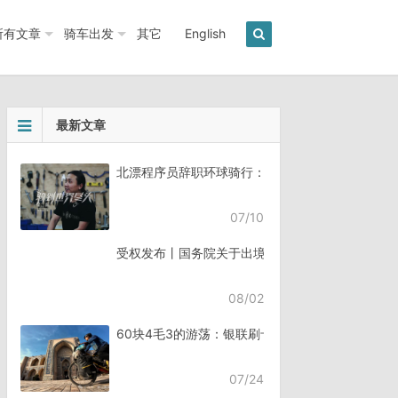
所有文章
骑车出发
其它
English
最新文章
北漂程序员辞职环球骑行：7年骑行45个国家《骑
07/10
受权发布丨国务院关于出境入境管理的规定
08/02
60块4毛3的游荡：银联刷卡失败，却扣了钱
07/24