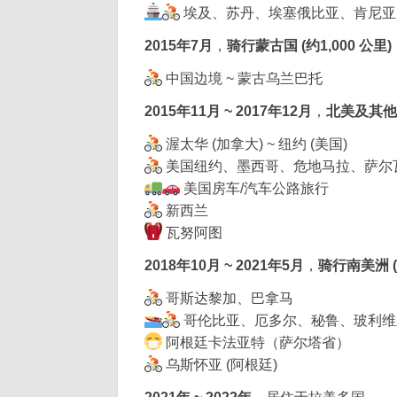
埃及、苏丹、埃塞俄比亚、肯尼亚
2015年7月
，
骑行蒙古国 (约1,000 公里)
中国边境 ~ 蒙古乌兰巴托
2015年11月 ~ 2017年12月
，
北美及其他地
渥太华 (加拿大) ~ 纽约 (美国)
美国纽约、墨西哥、危地马拉、萨尔
美国房车/汽车公路旅行
新西兰
瓦努阿图
2018年10月 ~ 2021年5月
，
骑行南美洲 (约
哥斯达黎加、巴拿马
哥伦比亚、厄多尔、秘鲁、玻利维
阿根廷卡法亚特（萨尔塔省）
乌斯怀亚 (阿根廷)