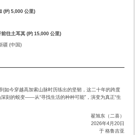
约 5,000 公里)
前往土耳其 (约 15,000 公里)
 新疆 (中国)
撼，到如今穿越高加索山脉时历练出的坚韧，这二十年的跨度
深刻的蜕变——从“寻找生活的种种可能”，演变为真正“生
翟旭东（二喜）
2026年4月20日
于 格鲁吉亚