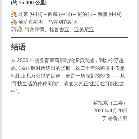
(约 15,000 公里)
北京 (中国) – 西藏 (中国) – 尼泊尔 – 新疆 (中国)
哈萨克斯坦、乌兹别克斯坦
阿塞拜疆、格鲁吉亚、亚美尼亚
结语
从 2006 年初登青藏高原时的深切震撼，到如今穿越
高加索山脉时历练出的坚韧，这二十年的跨度不仅是
地图上几万公里的延伸，更是一场深刻的蜕变——从
“寻找生活的种种可能”，演变为真正“生活在可能性之
中”。
翟旭东（二喜）
2026年4月20日
于 格鲁吉亚