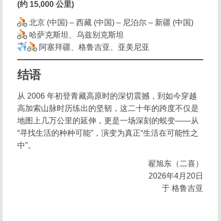
(约 15,000 公里)
北京 (中国) – 西藏 (中国) – 尼泊尔 – 新疆 (中国)
哈萨克斯坦、乌兹别克斯坦
阿塞拜疆、格鲁吉亚、亚美尼亚
结语
从 2006 年初登青藏高原时的深切震撼，到如今穿越
高加索山脉时历练出的坚韧，这二十年的跨度不仅是
地图上几万公里的延伸，更是一场深刻的蜕变——从
“寻找生活的种种可能”，演变为真正“生活在可能性之
中”。
翟旭东（二喜）
2026年4月20日
于 格鲁吉亚