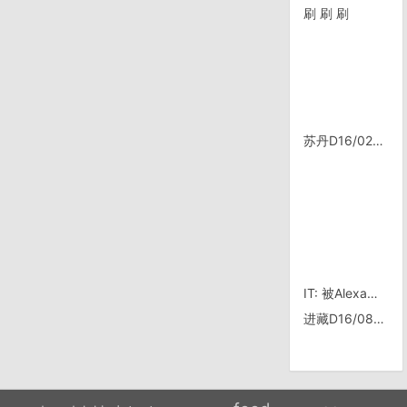
刷 刷 刷
苏丹D16/0218，博物馆归来
IT: 被Alexa处罚的世界TOP 500中文网站已达28家
进藏D16/0804, 甘肃皋兰——兰州