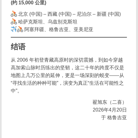
(约 15,000 公里)
北京 (中国) – 西藏 (中国) – 尼泊尔 – 新疆 (中国)
哈萨克斯坦、乌兹别克斯坦
阿塞拜疆、格鲁吉亚、亚美尼亚
结语
从 2006 年初登青藏高原时的深切震撼，到如今穿越
高加索山脉时历练出的坚韧，这二十年的跨度不仅是
地图上几万公里的延伸，更是一场深刻的蜕变——从
“寻找生活的种种可能”，演变为真正“生活在可能性之
中”。
翟旭东（二喜）
2026年4月20日
于 格鲁吉亚