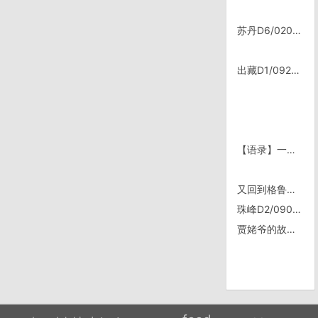
苏丹D6/0208㊃，Dongola缩影
出藏D1/0924, 拉萨——贡嘎
【语录】一句话精髓：缘份
又回到格鲁吉亚了
珠峰D2/0906, 尼木岔口、日喀则
贾姥爷的故事｜骑行美国