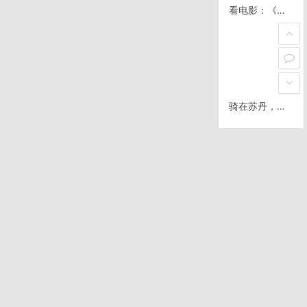
看电影：《神话》
骑在苏丹，塑料袋系扣
埃及D59/0127，给救护站的哥们拷电影
拉萨出发D16/0905，希夏邦马峰路口
晓霞
墨西哥税务基础概念