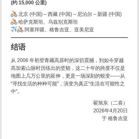
(约 15,000 公里)
北京 (中国) – 西藏 (中国) – 尼泊尔 – 新疆 (中国)
哈萨克斯坦、乌兹别克斯坦
阿塞拜疆、格鲁吉亚、亚美尼亚
结语
从 2006 年初登青藏高原时的深切震撼，到如今穿越
高加索山脉时历练出的坚韧，这二十年的跨度不仅是
地图上几万公里的延伸，更是一场深刻的蜕变——从
“寻找生活的种种可能”，演变为真正“生活在可能性之
中”。
翟旭东（二喜）
2026年4月20日
于 格鲁吉亚